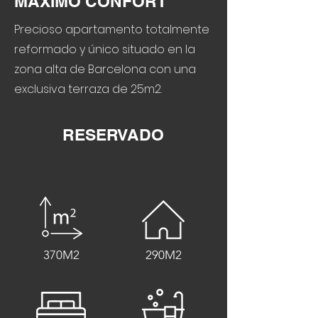
MÁXIMO CONFORT
Precioso apartamento totalmente
reformado y único situado en la
zona alta de Barcelona con una
exclusiva terraza de 25m2.
RESERVADO
370M2
290M2